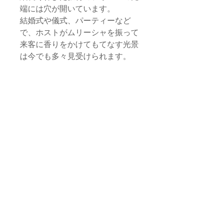
端には穴が開いています。
結婚式や儀式、パーティーなど
で、ホストがムリーシャを振って
来客に香りをかけてもてなす光景
は今でも多々見受けられます。
ここで紹介するのは、市販の香水
などのボトルをリユースして作ら
れたムリーシャ。マラケシュの職
人がメタル細工で魔法をかけれ
ば、使用済みのボトルが美しい香
水瓶に。
ひょっとしたら、いつものお気に
入りの香水がモロッコ風の装飾を
身にまとって、新たに生まれ変わ
っているかも知れませんね。