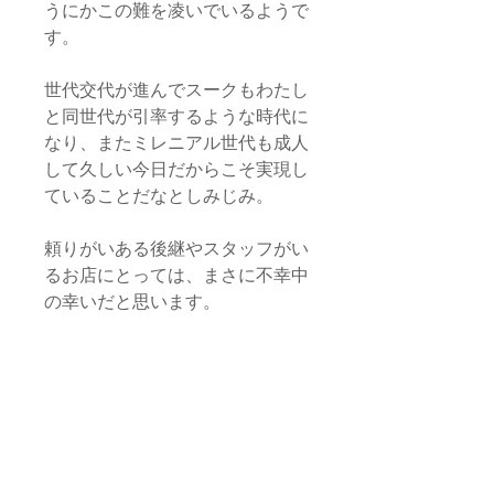
うにかこの難を凌いでいるようで
す。
世代交代が進んでスークもわたし
と同世代が引率するような時代に
なり、またミレニアル世代も成人
して久しい今日だからこそ実現し
ていることだなとしみじみ。
頼りがいある後継やスタッフがい
るお店にとっては、まさに不幸中
の幸いだと思います。
一方で問題になってくるのが、逆
にインターネットの知識や手段を
持たない人たち、持ちようにも持
てない人たちだけで営んでいるお
店です。まさに情報格差を感じざ