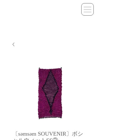
〔səmsəm SOUVENIR〕ボシ