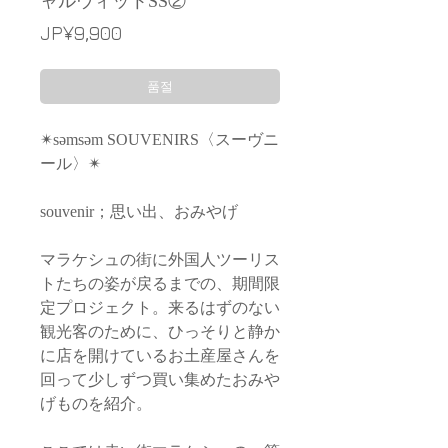
ャルウィットSS②
가
JP¥9,900
격
품절
✴︎səmsəm SOUVENIRS〈スーヴニ
ール〉✴︎
souvenir；思い出、おみやげ
マラケシュの街に外国人ツーリス
トたちの姿が戻るまでの、期間限
定プロジェクト。来るはずのない
観光客のために、ひっそりと静か
に店を開けているお土産屋さんを
回って少しずつ買い集めたおみや
げものを紹介。