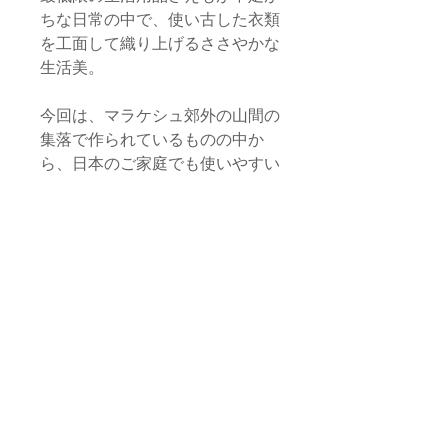
ちな日常の中で、使い古した衣類
を工面して織り上げるささやかな
生活美。
今回は、マラケシュ郊外の山間の
集落で作られているものの中か
ら、日本のご家庭でも使いやすい
小ぶりのサイズのみ集めました。
玄関マットやベッド・サイドに。
あるいはモロッコのタクシー・ド
ライバーたちのように、ソファや
椅子の背もたれから座面にかけて
使うのにも良さそうです。SSサ
イズはタペストリーにしてみても
おもしろいかも知れません。
サイズ