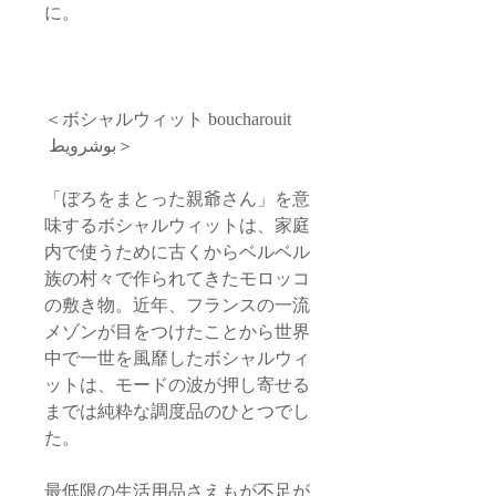
に。
＜ボシャルウィット boucharouit
بوشرويط＞
「ぼろをまとった親爺さん」を意
味するボシャルウィットは、家庭
内で使うために古くからベルベル
族の村々で作られてきたモロッコ
の敷き物。近年、フランスの一流
メゾンが目をつけたことから世界
中で一世を風靡したボシャルウィ
ットは、モードの波が押し寄せる
までは純粋な調度品のひとつでし
た。
最低限の生活用品さえもが不足が