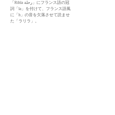
「Rihla رحلة」にフランス語の冠
詞「la」を付けて、フランス語風
に「h」の音を欠落させて読ませ
た「ラリラ」。
モロッコ国内旅行や世界旅行から
のインスピレーションによる、そ
れぞれ日仏出身の男女ふたりによ
るユニットです。
マラケシュのスーク、世界のマー
ケットやマルシェで掘り当てた、
煌めく宝もの。旅先で出会った
人々と、彼ら彼女らによるハート
が踊る手仕事たち。
はたまた異国をめぐる旅の中で出
会った素材を持ち帰り、モロッコ