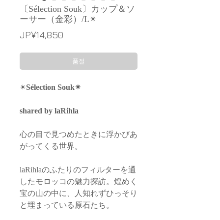
〔Sélection Souk〕カップ＆ソ
ーサー（金彩）/L✴︎
가
JP¥14,850
격
품절
✴︎
Sélection Souk✴︎
shared by laRihla
心の目で見つめたときに浮かびあ
がってくる世界。
laRihlaのふたりのフィルターを通
したモロッコの魅力探訪。煌めく
宝の山の中に、人知れずひっそり
と埋まっている原石たち。