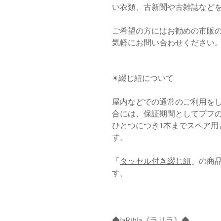
い衣類、古新聞や古雑誌など
ご希望の方にはお勧めの市販
気軽にお問い合わせください
✴︎綴じ紐について
屋内などでの通常のご利用を
合には、保証期間としてプフ
ひとつにつき1本までスペア用
す。
「
タッセル付き綴じ紐
」の商
す。
◆laRihla《ラリラ》◆