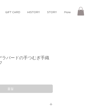
GIFT CARD
HISTORY
STORY
More
ハイデラバードの手つむぎ手織
フ
품절