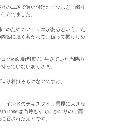
蝋での代用可）を優し
郊外の工房で買い付けた手つむぎ手織り
で、お試しくださいま
◆返品・交換商品のお
◆本体をお洗濯される
に仕立てました。
・日本（横浜）に在庫
ご返送前に必ず、お
も、タッセルを取り外
ュ）に在庫している商
交換理由を必ずお電話
いをしてください。ま
基本的にはマラケシュ
創出のためのアトリエがあるという、た
がございませんと、返
ばすようにしっかり張
すべておまとめしての
ます。商品と付属品（
の内容に強く惹かれて。破って握りしめ
します。
らご返送ください。ご
横浜在庫の商品のみ先
ように梱包をお願いい
しくださいませ。1回
ちらに到着し、確認が
いた上で、先行配送の
ナログ的&時代錯誤に生きていた当時の
を行います。
なお、ご希望商品が
を持っていないありさま。
にお時間をいただく場
〈配送方法〉
ば辿り着けるものなのですね。
◆返品商品の返金につ
「商品に不良箇所があ
ヤマト運輸宅急便
品が届いた場合のみ、
（追跡サービスあり、
きます。
り、インドのテキスタイル業界に大きな
asan Bose は当時もすでにかなりのご高
・クレジットカードで
・送料
各カード会社からの
に天に召されたようです。
日より前にキャンセル
北海道 1,100円
まへは請求されません
青森・秋田・岩手 90
き落とし後に、翌月に