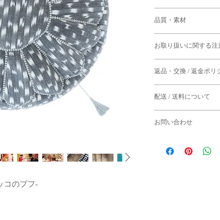
◆本体
品質・素材
直径：約55cm
高さ：約30cm
◆本体生地：コットン
お取り扱いに関する注
◆タッセル・飾り紐：
◆タッセル
紐：約130cm
◆すべて手作業による
房：約10cm
返品・交換 / 返金ポリ
干の個体差がございま
◆生地によって、柄の
サイズはあくまで目安
◆返品期限
◆飾り紐、タッセルに
ございます。また、形
配送 / 送料について
商品到着後７日以内
れがある場合がござい
によっても変化します
よる返品は固くお断り
◆付属品のタッセル（
・配送日は「週に1度
生産のため、サイズの
お問い合わせ
ります。
◆下記のケースの場合
えない理由により部品
ご了承くださいませ。
場合がございます。
お問い合わせはメール
-水曜日までにご注文
・到着から7日以上経
◆はと目は真鍮製のた
合
・一度でもご使用にな
酸化が多少見受けられ
モロッコ・マラケシュ
：その週の金曜日あ
・商品タグが付いてい
の変化をお楽しみくだ
でご返信にお時間をい
す。
・お客様のもとで破損
◆はと目の裏側が稀に
ご了承くださいませ。
・セール商品
ッコのプフ-
を詰める、紐を通すな
-木曜日以降にご注文
ださい。
[ e-mail ]
合
◆パソコン環境により
◆ファスナーはYKK
info@semsem-paris-mar
：翌週の金曜日ある
る場合がありますこと
ムーズでない場合はフ
す。
る返品・交換はお断り