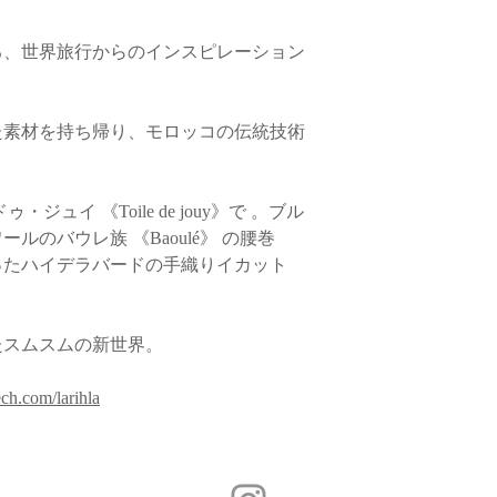
る、世界旅行からのインスピレーション
た素材を持ち帰り、モロッコの伝統技術
ュイ 《Toile de jouy》で 。ブル
のバウレ族 《Baoulé》 の腰巻
ったハイデラバードの手織りイカット
。
たスムスムの新世界。
ch.com/larihla