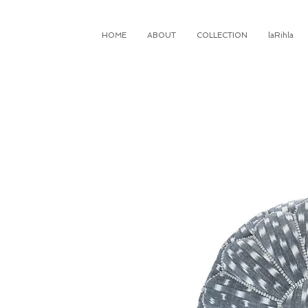
HOME
ABOUT
COLLECTION
laRihla