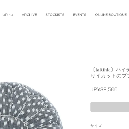
laRihla
ARCHIVE
STOCKISTS
EVENTS
ONLINE BOUTIQUE
〔laRihla〕
りイカットのプ
가
JP¥38,500
격
サイズ