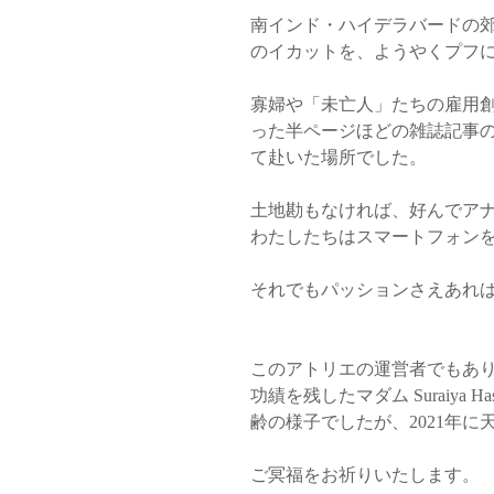
南インド・ハイデラバードの
のイカットを、ようやくプフ
寡婦や「未亡人」たちの雇用
った半ページほどの雑誌記事
て赴いた場所でした。
土地勘もなければ、好んでア
わたしたちはスマートフォン
それでもパッションさえあれ
このアトリエの運営者でもあ
功績を残したマダム Suraiya H
齢の様子でしたが、2021年
ご冥福をお祈りいたします。