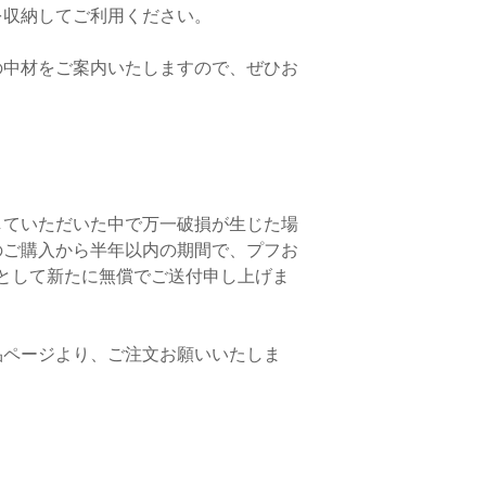
います。ご購入前に必
を収納してご利用ください。
問い合わせください。
（送料のお目安は2,00
の中材をご案内いたしますので、ぜひお
。
ご不明点がございまし
わせください。
していただいた中で万一破損が生じた場
のご購入から半年以内の期間で、プフお
として新たに無償でご送付申し上げま
品ページより、ご注文お願いいたしま