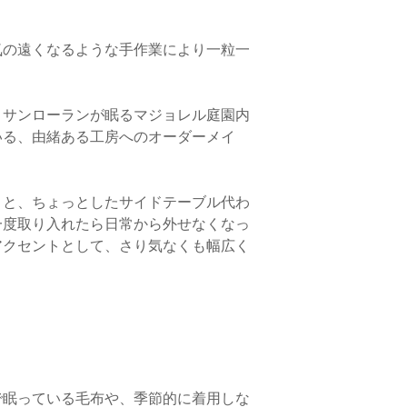
宮城・山形・福島 85
らかじめご了承くださ
東京・茨城・栃木・群
円
・銀行振込でお支払い
気の遠くなるような手作業により一粒一
長野・新潟 850円
お客様とメールで連
富山・石川・福井 85
品を受け取り後に、速
静岡・愛知・岐阜・三重
消費税・送料をご返金
京都・滋賀・奈良・和
・サンローランが眠るマジョレル庭園内
岡山・広島・山口・鳥取
*返品送料
いる、由緒ある工房へのオーダーメイ
香川・徳島・高知・愛媛 
「商品に不良箇所が
福岡・佐賀・長崎・熊本
商品が届いた場合のみ
沖縄 1,400円
こと、ちょっとしたサイドテーブル代わ
一度取り入れたら日常から外せなくなっ
※お客様の元にご注文
につきましては当サイ
アクセントとして、さり気なくも幅広く
社にお問い合わせくだ
〈海外からのご注文に
・当サイトでの商品ご
に限らせていただきま
で眠っている毛布や、季節的に着用しな
・ヨーロッパ諸国へは