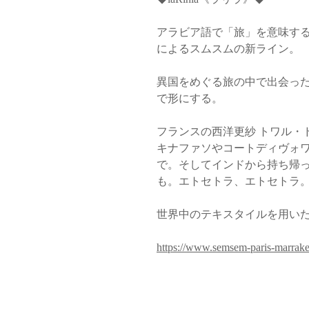
アラビア語で「旅」を意味す
によるスムスムの新ライン。
異国をめぐる旅の中で出会っ
で形にする。
フランスの西洋更紗 トワル・ドゥ・ジ
キナファソやコートディヴォワール
で。そしてインドから持ち帰
も。エトセトラ、エトセトラ
世界中のテキスタイルを用い
https://www.semsem-paris-marrake