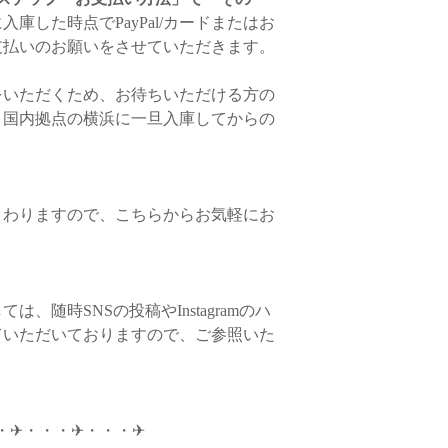
蝋での代用可）を優し
入庫した時点でPayPal/カードまたはお
で、お試しくださいま
◆返品・交換商品のお
◆本体をお洗濯される
支払いのお願いをさせていただきます。
・日本（横浜）に在庫
ご返送前に必ず、お
も、タッセルを取り外
ュ）に在庫している商
交換理由を必ずお電話
いをしてください。ま
基本的にはマラケシュ
をいただくため、お待ちいただける方の
がございませんと、返
ばすようにしっかり張
すべておまとめしての
ます。商品と付属品（
。国内拠点の横浜に一旦入庫してからの
します。
らご返送ください。ご
横浜在庫の商品のみ先
ように梱包をお願いい
しくださいませ。1回
ちらに到着し、確認が
いた上で、先行配送の
を行います。
なお、ご希望商品が
まわりますので、こちらからお気軽にお
にお時間をいただく場
〈配送方法〉
◆返品商品の返金につ
「商品に不良箇所があ
ヤマト運輸宅急便
品が届いた場合のみ、
、随時SNSの投稿やInstagramのハ
（追跡サービスあり、
きます。
ていただいておりますので、ご参照いた
・クレジットカードで
・送料
各カード会社からの
日より前にキャンセル
北海道 1,100円
まへは請求されません
✈︎・・・✈︎・・・✈︎
青森・秋田・岩手 90
き落とし後に、翌月に