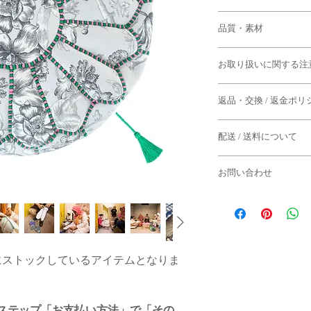
◆本体
品質・素材
直径：約55cm
高さ：約30cm
◆本体生地：コットン
お取り扱いに関する注
◆タッセル・飾り紐：
◆タッセル
紐：約130cm
◆すべて手作業による
房：約10cm
返品・交換 / 返金ポリ
干の個体差がございま
◆生地によって、柄の
サイズはあくまで目安
◆返品期限
◆飾り紐、タッセルに
ございます。また、形
配送 / 送料について
商品到着後７日以内
れがある場合がござい
によっても変化します
よる返品は固くお断り
◆付属品のタッセル（
・配送日は「週に1度
生産のため、サイズの
お問い合わせ
ります。
◆下記のケースの場合
えない理由により部品
ご了承くださいませ。
場合がございます。
お問い合わせはメール
-水曜日までにご注文
・到着から7日以上経
◆はと目は真鍮製のた
合
・一度でもご使用にな
酸化が多少見受けられ
モロッコ・マラケシュ
：その週の金曜日あ
・商品タグが付いてい
の変化をお楽しみくだ
でご返信にお時間をい
す。
・お客様のもとで破損
◆はと目の裏側が稀に
ご了承くださいませ。
・セール商品
にストックしているアイテムとなりま
を詰める、紐を通すな
-木曜日以降にご注文
ださい。
[ e-mail ]
合
◆パソコン環境により
◆ファスナーはYKK
info@semsem-paris-mar
：翌週の金曜日ある
る場合がありますこと
ムーズでない場合はフ
す。
ステップ「お支払い方法」で「その
る返品・交換はお断り