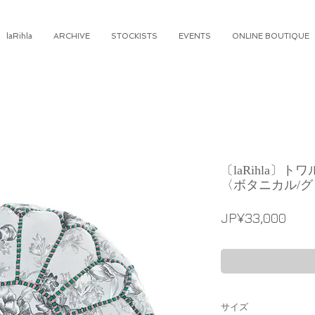
laRihla
ARCHIVE
STOCKISTS
EVENTS
ONLINE BOUTIQUE
〔laRihla〕
〈ボタニカル/グ
가
JP¥33,000
격
サイズ