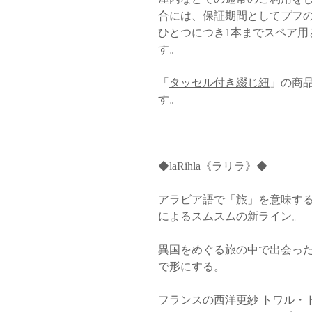
合には、保証期間としてプフ
ひとつにつき1本までスペア用
す。
「
タッセル付き綴じ紐
」の商
す。
◆laRihla《ラリラ》◆
アラビア語で「旅」を意味す
によるスムスムの新ライン。
異国をめぐる旅の中で出会っ
で形にする。
フランスの西洋更紗 トワル・ドゥ・ジ