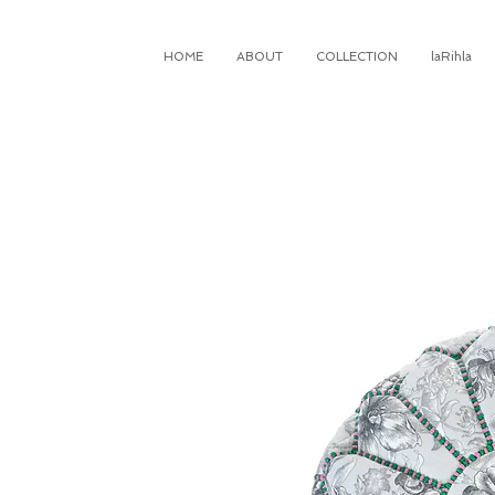
HOME
ABOUT
COLLECTION
laRihla