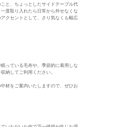
います。ご購入前に必
こと、ちょっとしたサイドテーブル代
問い合わせください。
、一度取り入れたら日常から外せなくな
（送料のお目安は2,00
のアクセントとして、さり気なくも幅広
ご不明点がございまし
わせください。
で眠っている毛布や、季節的に着用しな
を収納してご利用ください。
の中材をご案内いたしますので、ぜひお
。
していただいた中で万一破損が生じた場