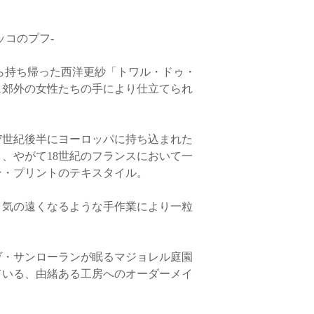
宮城・山形・福島 85
らかじめご了承くださ
東京・茨城・栃木・群
円
・銀行振込でお支払い
ッコのプフ-
長野・新潟 850円
お客様とメールで連
富山・石川・福井 85
品を受け取り後に、速
静岡・愛知・岐阜・三重
ら持ち帰った西洋更紗「トワル・ドゥ・
消費税・送料をご返金
京都・滋賀・奈良・和
ュ郊外の女性たちの手により仕立てられ
岡山・広島・山口・鳥取
*返品送料
香川・徳島・高知・愛媛 
「商品に不良箇所が
福岡・佐賀・長崎・熊本
商品が届いた場合のみ
沖縄 1,400円
7世紀後半にヨーロッパに持ち込まれた
、やがて18世紀のフランスにおいて一
ン・プリントのテキスタイル。
※お客様の元にご注文
につきましては当サイ
社にお問い合わせくだ
気の遠くなるような手作業により一粒
〈海外からのご注文に
・サンローランが眠るマジョレル庭園
・当サイトでの商品ご
ている、由緒ある工房へのオーダーメイ
に限らせていただきま
・ヨーロッパ諸国へは