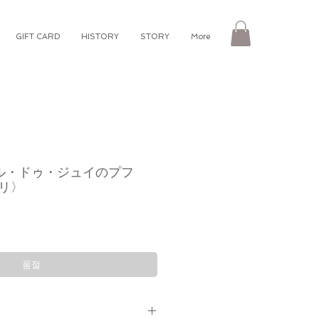
GIFT CARD
HISTORY
STORY
More
トワル・ドゥ・ジュイのプフ
リ〉
품절