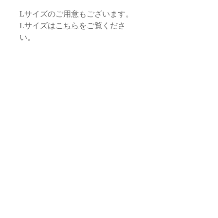
Lサイズのご用意もございます。
Lサイズは
こちら
をご覧くださ
い。
サイズ
本体
品質・素材
縦/17cm 横/23cm
本体生地：コットン、化繊（モロッ
タッセル
お取り扱いに関する注意
コ）
ロープ部分/約1.5cm
内布生地：化繊（モロッコ）
本体全長 /約18cm
・すべて手作業による生産のため、フォ
タッセル・飾り紐：サボテン由来植
スライダー /直径1cm
返品・交換 / 返金ポリシー
ルム、サイズ感に若干の個体差がござい
物性繊維（モロッコ）
ます。
ファスナー：金属（日本）
*サイズは目安となります。手仕事の品
◆返品期限
スライダー・マルカン：真鍮（フラ
のため個体差がございます。
配送 / 送料について
商品到着後７日以内とさせていただき
・生地によって、柄の出方がそれぞれ異
ンス）
ます。お客様都合による返品は固くお断
なります。
ロゴプレート ：真鍮（フランス）
〈ご案内〉
りしております。
お問い合わせ
・飾り紐、タッセルや内布に関して、生
・15,000円以上（税抜価格）のご注文に
◆下記のケースの場合も交換・返品はお
産ロットごとに微妙な色ぶれがある場合
お問い合わせはメールにてお願いいたし
ついては、送料無料とさせていただきま
受けできませんのでご了承くださいま