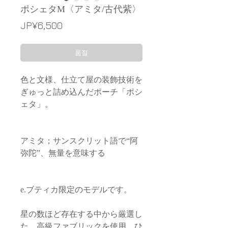
ポシェタM〈アミタ/古代紫〉
가
JP¥6,500
격
품절
色と文様、仕立て屋の装飾技術を
ぎゅっと詰め込んだポーチ「ポシ
ェタ」。
アミタ；サンスクリット語で“阿
弥陀”、無量を意味する
e.ブティカ限定のモデルです。
星の数ほど存在する中から厳選し
た、高級ファブリックを使用。ひ