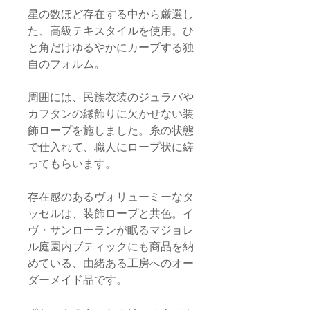
星の数ほど存在する中から厳選し
た、高級テキスタイルを使用。ひ
と角だけゆるやかにカーブする独
自のフォルム。
周囲には、民族衣装のジュラバや
カフタンの縁飾りに欠かせない装
飾ロープを施しました。糸の状態
で仕入れて、職人にロープ状に縒
ってもらいます。
存在感のあるヴォリューミーなタ
ッセルは、装飾ロープと共色。イ
ヴ・サンローランが眠るマジョレ
ル庭園内ブティックにも商品を納
めている、由緒ある工房へのオー
ダーメイド品です。