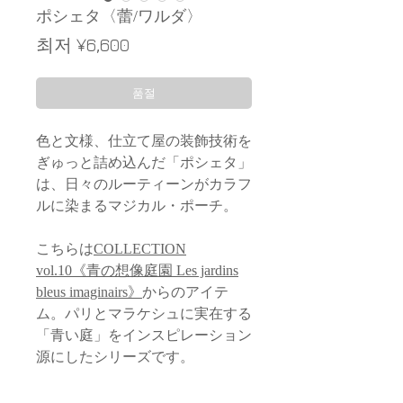
ポシェタ〈蕾/ワルダ〉
할
최저
¥6,600
인
가
품절
色と文様、仕立て屋の装飾技術を
ぎゅっと詰め込んだ「ポシェタ」
は、日々のルーティーンがカラフ
ルに染まるマジカル・ポーチ。
こちらは
COLLECTION
vol.10《青の想像庭園 Les jardins
bleus imaginairs》
からのアイテ
ム。パリとマラケシュに実在する
「青い庭」をインスピレーション
源にしたシリーズです。