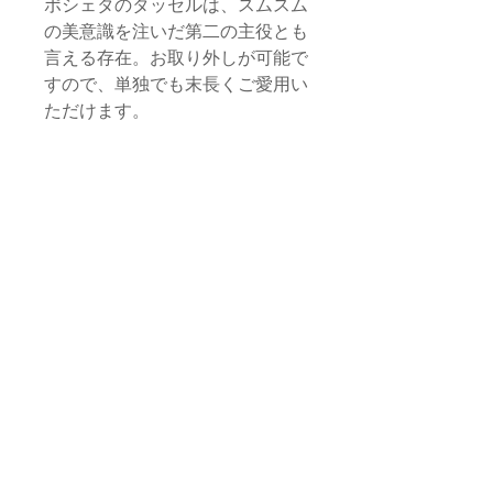
ポシェタのタッセルは、スムスム
の美意識を注いだ第二の主役とも
言える存在。お取り外しが可能で
すので、単独でも末長くご愛用い
ただけます。
*写真はLサイズです。
サイズ
本体
品質・素材
M 縦/17cm 横/23cm
L 縦/22cm 横/32cm
本体生地：コットン、化繊（モロッ
お取り扱いに関する注意
コ）
タッセル
タッセル・飾り紐：サボテン由来植
ロープ部分/約1.5cm
・すべて手作業による生産のため、フォ
物性繊維（モロッコ）
本体全長 /約18cm
返品・交換 / 返金ポリシー
ルム、サイズ感に若干の個体差がござい
ファスナー：金属（日本）
スライダー /直径1cm
ます。
スライダー・マルカン：真鍮（フラ
◆返品期限
ンス）
*サイズは目安となります。手仕事の品
配送 / 送料について
商品到着後７日以内とさせていただき