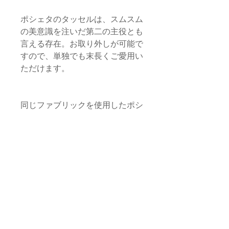
ポシェタのタッセルは、スムスム
の美意識を注いだ第二の主役とも
言える存在。お取り外しが可能で
すので、単独でも末長くご愛用い
ただけます。
同じファブリックを使用したポシ
ェタLサイズ、パスポート・サイ
ズのご用意もございます。
サイズ
本体
品質・素材
縦/17cm 横/23cm
本体生地：コットン、化繊（モロッ
タッセル
お取り扱いに関する注意
コ）
ロープ部分/約1.5cm
タッセル・飾り紐：サボテン由来植
本体全長 /約18cm