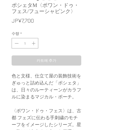
ポシェタM〈ポワン・ドゥ・
フェス/フューシャピンク〉
가
JP¥7,700
격
수량
*
카트에 추가
色と文様、仕立て屋の装飾技術を
ぎゅっと詰め込んだ「ポシェタ」
は、日々のルーティーンがカラフ
ルに染まるマジカル・ポーチ。
〈ポワン・ドゥ・フェス〉は、古
都 フェズに伝わる手刺繍のモチ
ーフをイメージしたシリーズ。星