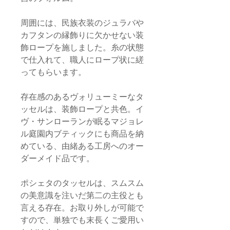
周囲には、民族衣装のジュラバや
カフタンの縁飾りに欠かせない装
飾ロープを施しました。糸の状態
で仕入れて、職人にロープ状に縒
ってもらいます。
存在感のあるヴォリューミーなタ
ッセルは、装飾ロープと共色。イ
ヴ・サンローランが眠るマジョレ
ル庭園内ブティックにも商品を納
めている、由緒ある工房へのオー
ダーメイド品です。
ポシェタのタッセルは、スムスム
の美意識を注いだ第二の主役とも
言える存在。お取り外しが可能で
すので、単独でも末長くご愛用い