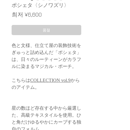
ポシェタ〈シノワズリ〉
할
최저
¥6,600
인
가
품절
色と文様、仕立て屋の装飾技術を
ぎゅっと詰め込んだ「ポシェタ」
は、日々のルーティーンがカラフ
ルに染まるマジカル・ポーチ。
こちらは
COLLECTION vol.9
から
のアイテム。
星の数ほど存在する中から厳選し
た、高級テキスタイルを使用。ひ
と角だけゆるやかにカーブする独
自のフォルム。