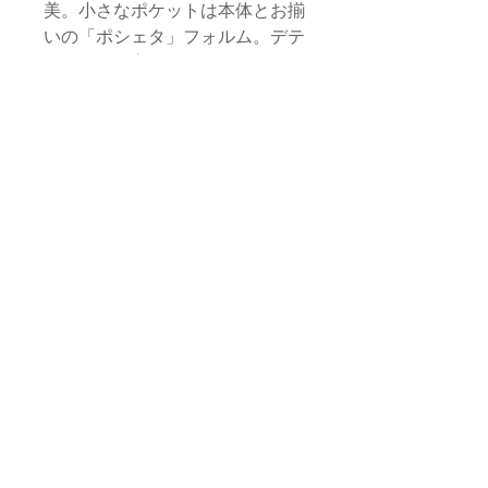
美。小さなポケットは本体とお揃
いの「ポシェタ」フォルム。デテ
ィールにも忘れず、スパイスをひ
とさじ。
同じファブリックを使用した、
ポ
シェタM
と
ポシェタL
のご用意も
ございます。
サイズ
本体
品質・素材
縦/44cm 横/42cm（最大値）
本体生地：コットン、化繊（モロッ
持ち手
お取り扱いに関する注意
コ）
長さ/53cm 幅/6cm
内布生地：化繊（モロッコ）
・すべて手作業による生産のため、フォ
タッセル・飾り紐：サボテン由来植
アクセサリー
返品・交換 / 返金ポリシー
ルム、サイズ感に若干の個体差がござい
物性繊維（モロッコ）
全長/約30cm
ます。
スライダー・マルカン：真鍮（フラ