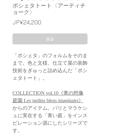
ポシェタトート〈アーティチ
ョーク〉
가
JP¥24,200
격
품절
「ポシェタ」のフォルムをそのま
まで。色と文様、仕立て屋の装飾
技術をぎゅっと詰め込んだ「ポシ
ェタトート」。
COLLECTION vol.10《青の想像
庭園 Les jardins bleus imaginairs》
からのアイテム。パリとマラケシ
ュに実在する「青い庭」をインス
ピレーション源にしたシリーズで
す。