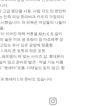
지퍼는 YKK 사의 것을
：その週の週末に配
을 수없는 경우도 있습니다
니다.
않으면 지퍼 부분에 왁스
태로 되돌리고 나서 반
게 문질러 붙이면 개선
 고급 원단을 사용. 사람 각도 만 완만하
-火曜日以降にご注文
에 견딜 수 있도록 포
직물은 셔닐 실이나 벨
合
에는 민족 의상 쥬라바과 카프의 가장자리
에 도착, 확인이 잡힌 
다. 파우치 본체를 세
：翌週の週末に配送
다.
실시했습니다. 의 피복은 여성들의 나들이
하기 위해서도, 술을 분
또한 원하는 상품이 재
고 씻어주십시오. 또한 
을.
릴 수 있습니다.
드)를 양손으로 펴지도
링이 이어진 매력 커튼을 結わえる 같이
합니다.
〈配送方法〉
 술은 이브 생 로랑이 잠 마죠레루 정
◆ 반품 상품의 환불에 
문 내용과 다른"상품이
고있는 유서 깊은 공방에 맞춤형.
ヤマト運輸宅急便
을하겠습니다.
 개의 큰 포켓과 작은 포켓.
（追跡サービスあり、
, 페트병이 딱 맞는 사이즈 감. 휴대폰이
신용 카드 결제의 경우 
・送料
잃지 않고 곧바로 발견 · 꺼낼 기능 아름
의 마감일 이전에 취소
게 청구되지 않지만 마
 "뽀세타"포름. 디테일도 잊지 않고, 향
北海道 900円
달 카드사에서 환불이되
青森・秋田・岩手 73
과 뽀세타 L의 준비도 있습니다.
宮城・山形・福島 68
은행 송금으로 지불하는
東京・茨城・栃木・群
반송 제품을 수령 후 즉
円
· 송료를 환불 해드립니
長野・新潟 680円
富山・石川・福井 68
* 반품 배송 '상품에 
静岡・愛知・岐阜・三重
"상품이 도착한 경우에