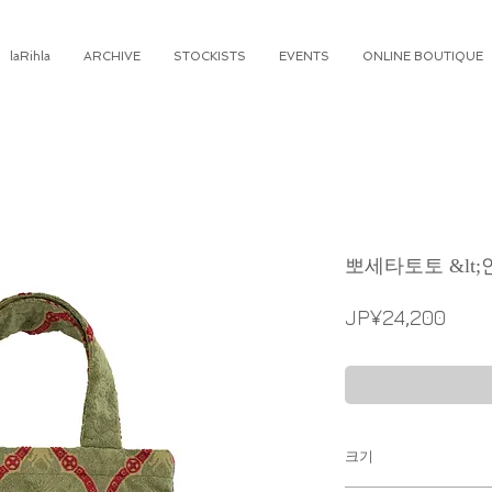
laRihla
ARCHIVE
STOCKISTS
EVENTS
ONLINE BOUTIQUE
뽀세타토토 &lt;
가
JP¥24,200
격
크기