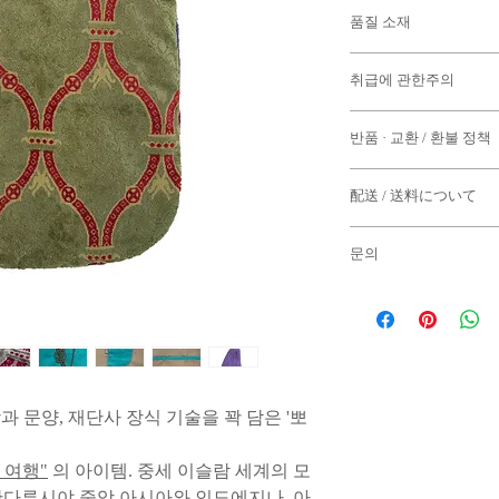
본체
품질 소재
세로 / 44cm 가로 / 
손잡이
본체 원단 :면, 화섬 
길이 / 53cm 폭 / 6c
취급에 관한주의
내부 패브릭 : 화섬 
액세서리
술 · 장식 끈 : 선
길이 / 약 30cm
· 모든 수동 생산, 형태
슬라이더 마루 칸 : 
매력 본체 / 약 7cm
반품 · 교환 / 환불 정책
다.
로고 플레이트 : 황동
참 로프 부분 / 약 48
직물에 따라 무늬의 나
술 본체 / 약 18cm
◆ 반품 기한 상품 도착
· 장식 끈, 술과의 피
配送 / 送料について
슬라이더 / 직경 1cm
의한 반품은 단단하게 
가있을 수 있습니다.
* 사이즈는 기준이됩니
또한 구 사양에서 생산 
配送 / 送料について
다.
◆ 아래의 케이스의 경
가 있습니다.
문의
때문에 양해 해주십시오
부속품 술 (술)은 모두
〈ご案内〉
도착 후 7 일 이상 경과
차이가 있습니다. 또한
문의는 메일로 부탁드립
상품 태그가 붙어 있지 
이 예고없이 변경 될 수
당 사이트 운영 총괄들
・22,000円以上（
생긴 상품 세일 상품
· 어쩔 수없는 이유로 
신에 시간이 걸릴 수 있
とさせていただきます
니다.
[e-mail]
用）。
◆ PC 환경에 따라 제
로고 플레이트 당기 고리
info@semsem-paris-mar
습니다 것을 양해 바랍니
에 따른 불가피한 산화가
・誠に勝手ながら配送
절하고 있습니다.
과 문양, 재단사 장식 기술을 꽉 담은 '뽀
감촉의 변화를 즐길 수 
ていただいております
개폐시에는 반드시 지퍼 
◆ 반품 교환 상품의 배
개의 섬세한 구조를하고
탈 여행"
의 아이템. 중세 이슬람 세계의 모
-火曜日までにご注文
번호, 반품 상품 환불 
마십시오.
合
안다루시야 중앙 아시아와 인도에지나. 아
로 연락 주시기 바랍니