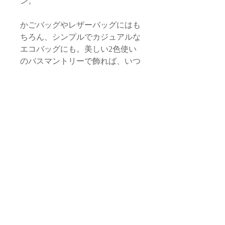
ン。
かごバッグやレザーバッグにはも
ちろん、シンプルでカジュアルな
エコバッグにも。美しい2色使い
のパスマントリーで飾れば、いつ
ものバッグに魔法がかかります。
サイズ
品質・素材
全長/約30cm
チャーム本体/約7cm
タッセル本体・飾り紐：サボテン由
チャーム・ロープ部分/約48cm（取り
お取り扱いに関する注意
来植物性繊維（モロッコ）
外し時）
スライダー・マルカン： 真鍮（フラ
タッセル本体 /約18cm
・生産ロットごとに微妙な色ぶれがある
ンスor日本）
スライダー・マルカン/直径1cm
返品・交換 / 返金ポリシー
場合がございます。
ロゴプレート：真鍮（フランスor日
本）
*本体サイズは目安となります。手仕事
◆返品期限
・すべて手作業による生産のため、フォ
の品のため個体差がございます。
配送 / 送料について
商品到着後７日以内とさせていただき
ルム、サイズ感に若干の個体差がござい
ます。
ます。また、やむを得えない理由により