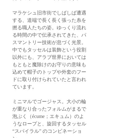
マラケシュ旧市街でしばしば遭遇
する、道端で長く長く張った糸を
撚る職人たちの姿。ゆっくり流れ
る時間の中で伝承されてきた、パ
スマントリー技術が息づく光景。
中でもタッセルは装飾という役割
以外にも、アラブ世界においては
もともと魔除けのお守りの意味も
込めて帽子のトップや外套のフー
ドに取り付けられていたと言われ
ています。
ミニマルでゴージャス。大小の輪
が重なり合ったフォルムがまるで
泡ぶく（écume；エキュム）のよ
うなロープと、旋回するタッセル
“スパイラル” のコンビネーショ