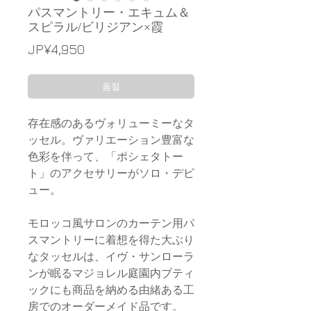
パスマントリー・エキュム＆
スピラル/ビリジアン×霞
가
JP¥4,950
격
품절
存在感のあるヴォリューミーなタ
ッセル。ヴァリエーション豊富な
色彩を伴って、「ポシェタトー
ト」のアクセサリーがソロ・デビ
ュー。
モロッコ風サロンのカーテン用パ
スマントリーに着想を得た大ぶり
なタッセルは、イヴ・サンローラ
ンが眠るマジョレル庭園内ブティ
ックにも商品を納める由緒ある工
房でのオーダーメイド品です。