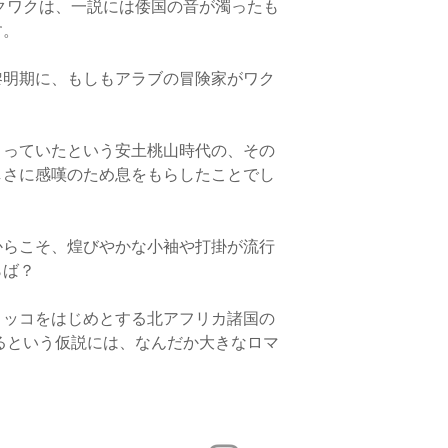
宮城・山形・福島 85
クワクは、一説には倭国の音が濁ったも
らかじめご了承くださ
東京・茨城・栃木・群
す。
・アウトソール（ぬめ
円
・銀行振込でお支払い
ついて、
多少のインク
長野・新潟 850円
お客様とメールで連
ます。
黎明期に、もしもアラブの冒険家がワク
富山・石川・福井 85
品を受け取り後に、速
静岡・愛知・岐阜・三重
。
消費税・送料をご返金
・バブーシュは左右が
京都・滋賀・奈良・和
きる限り両足が同じム
岡山・広島・山口・鳥取
*返品送料
でおりますが、手仕事
とっていたという安土桃山時代の、その
香川・徳島・高知・愛媛 
「商品に不良箇所が
ルムに個体差がござい
しさに感嘆のため息をもらしたことでし
福岡・佐賀・長崎・熊本
商品が届いた場合のみ
さ、幅ともに足の形に
沖縄 1,400円
からこそ、煌びやかな小袖や打掛が流行
※お客様の元にご注文
につきましては当サイ
らば？
社にお問い合わせくだ
ロッコをはじめとする北アフリカ諸国の
るという仮説には、なんだか大きなロマ
〈海外からのご注文に
・当サイトでの商品ご
に限らせていただきま
・ヨーロッパ諸国へは