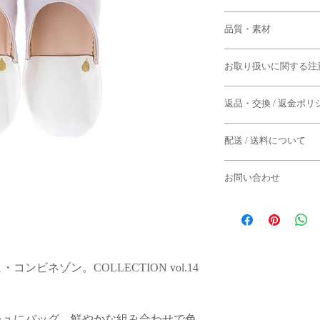
37
品質・素材
22.0
～
23.5cm
（フリー
羊革（モロッコ）
39
お取り扱いに関する注
23.5
～
25.0cm
（フリー
・すべて手作業による
41
返品・交換 / 返金ポリ
干の個体差がございま
25.0
～
26.5cm
（フリー
◆返品期限
・革は呼吸しておりま
43
配送 / 送料について
商品到着後７日以内
まま長期間保管してお
26.5
～
28.0cm
（フリー
よる返品は固くお断り
す。
・配送日は「週に1度
お問い合わせ
ります。
*サイズは目安となり
◆下記のケースの場合
・ソールの革は経年に
います。
ご了承くださいませ。
はの風合いをお楽しみ
お問い合わせはメール
-水曜日までにご注文
・到着から7日以上経
合
・一度でもご使用にな
・汚れを落とす際には
モロッコ・マラケシュ
：その週の金曜日あ
・商品タグが付いてい
の水拭きをお勧めいた
でご返信にお時間をい
す。
・お客様のもとで破損
ご了承くださいませ。
・セール商品
ビネゾン。COLLECTION vol.14
・
かかと同士を組み合
-木曜日以降にご注文
れしにくくなりますの
[ e-mail ]
合
◆パソコン環境により
info@semsem-paris-mar
：翌週の金曜日ある
る場合がありますこと
・同一商品であっても
す。
シュにバッグ。鮮やかな組み合わせで色
る返品・交換はお断り