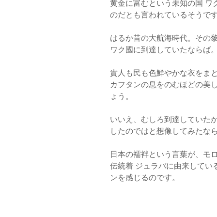
黄金に富むという未知の国 ワ
のだとも言われているそうで
はるか昔の大航海時代。その
ワク國に到達していたならば
貴人も民も色鮮やかな衣をま
カフタンの息をのむほどの美
ょう。
いいえ、むしろ到達していた
したのではと想像してみたな
日本の襦袢という言葉が、モ
伝統着 ジュラバに由来してい
ンを感じるのです。