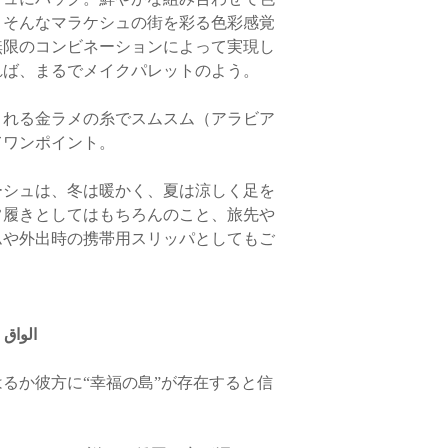
「色ぶれ」
が見受けら
。そんなマラケシュの街を彩る色彩感覚
る許容範囲内）。
◆返品・交換商品のお
無限のコンビネーションによって実現し
・日本（横浜）に在庫
ご返送前に必ず、お
・なめし過程で消える
れば、まるでメイクパレットのよう。
ュ）に在庫している商
交換理由を必ずお電話
ワ、
ミリ単位の黒点
や
基本的にはマラケシュ
がございませんと、返
す。
すべておまとめしての
ます。商品と付属品（
される金ラメの糸でスムスム（アラビア
らご返送ください。ご
・縫製に関して、「同
てワンポイント。
横浜在庫の商品のみ先
ように梱包をお願いい
「革を重ねて縫製し、
しくださいませ。1回
ちらに到着し、確認が
なぎ目）」、また「か
いた上で、先行配送の
ーシュは、冬は暖かく、夏は涼しく足を
を行います。
の糸が他の箇所よりも
なお、ご希望商品が
常履きとしてはもちろんのこと
、旅先や
系・濃いお色目の革色
にお時間をいただく場
象がみられます。
ムや外出時の携帯用スリッパとしてもご
〈配送方法〉
◆返品商品の返金につ
・
縫製や成形の段階で
「商品に不良箇所があ
ざいます。その箇所に
ヤマト運輸宅急便
品が届いた場合のみ、
化粧塗り」を施すため
（追跡サービスあり、
きます。
ことがございます。
.14 al waq waq الواق واق
・クレジットカードで
・
1
枚の大きな革には
・送料
各カード会社からの
るか彼方に“幸福の島”が存在すると信
みは均等ではありませ
日より前にキャンセル
は
、きめの細やかな部
北海道 1,100円
まへは請求されません
す。そのため裁断の塩
青森・秋田・岩手 90
き落とし後に、翌月に
合いにも個性が生じて