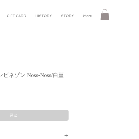
GIFT CARD
HISTORY
STORY
More
ネゾン Noss-Noss/白菫
품절