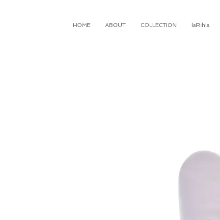
HOME
ABOUT
COLLECTION
laRihla