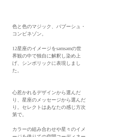
色と色のマジック、バブーシュ・
コンビネゾン。
12星座のイメージをsəmsəmの世
界観の中で独自に解釈し染め上
げ、シンボリックに表現しまし
た。
心惹かれるデザインから選んだ
り、星座のメッセージから選んだ
り。セレクトはあなたの感じ方次
第で。
カラーの組み合わせや星々のイメ
ージを借りての空間コーディネー