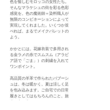
色を愉しむモロッコの女性たち。
そんなマラケシュの街を彩る色彩
感覚を、色の魔術師＝染料職人が
無限のコンビネーションによって
実現してくれました。いくつか並
べれば、まるでメイクパレットの
よう。
かかとには、花嫁衣装で多用され
る金ラメの糸でスムスム（アラビ
ア語で「ごま」）の刺繍を入れて
ワンポイント。
高品質の羊革で作られたバブーシ
ュは、冬は暖かく、夏は涼しく足
を包み込みます。ご自宅での日常
履きとしてはもちろんのこと、旅
先や空の上でのリラックス・タイ
ムや外出時の携帯用スリッパとし