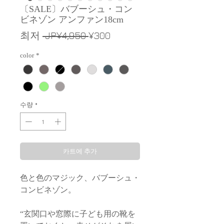
〔SALE〕バブーシュ・コン
ビネゾン アンファン18cm
일
할
최저
 JP¥4,950 
¥300
반
인
color
*
가
가
수량
*
카트에 추가
色と色のマジック、バブーシュ・
コンビネゾン。
“玄関口や窓際に子ども用の靴を