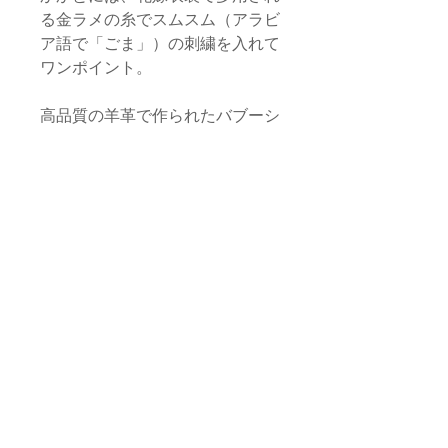
る金ラメの糸でスムスム（アラビ
ア語で「ごま」）の刺繍を入れて
ワンポイント。
高品質の羊革で作られたバブーシ
ュは、冬は暖かく、夏は涼しく足
を包み込みます。とりわけお子さ
ま用サイズは、ご自宅用はもちろ
んのこと、お祝いや記念日のプレ
ゼントとしても選んでいただきた
いアイテムです。大切な人に小さ
な色の贈り物をしてみてはいかが
でしょうか。
サイズ
約18〜18.5cm
（
4〜8歳用）
品質・素材
*サイズは目安となります。手仕事の品