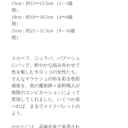
15cm：約15〜15.5cm （2～3歳
用）
18cm：約18〜18.5cm （4〜8歳
用）
21cm：約21～21.5cm （9～10歳
用）
スカーフ、ジュラバ、バブーシュ
にバッグ。鮮やかな組み合わせで
色を愉しむモロッコの女性たち。
そんなマラケシュの街を彩る色彩
感覚を、色の魔術師＝染料職人が
無限のコンビネーションによって
実現してくれました。いくつか並
べれば、まるでメイクパレットの
よう。
かかとには、花嫁衣装で多用され