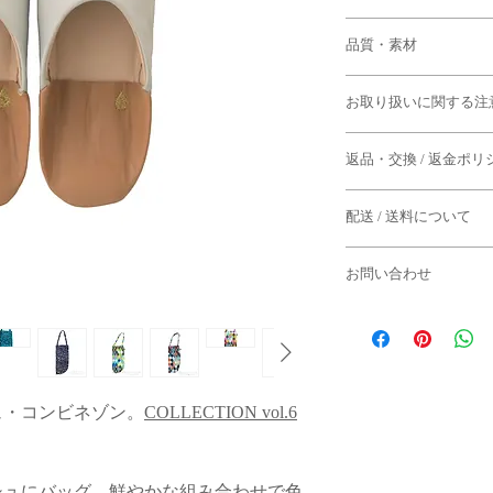
39
品質・素材
23.0
～
25.0cm
（フリー
羊革（モロッコ）
42
お取り扱いに関する注
25.5
～
27.5cm
（フリー
・すべて手作業による
返品・交換 / 返金ポリ
干の個体差がございま
*サイズは目安となり
います。
◆返品期限
・革は呼吸しておりま
配送 / 送料について
商品到着後７日以内
まま長期間保管してお
よる返品は固くお断り
す。
〈ご案内〉
お問い合わせ
◆下記のケースの場合
・ソールの革は経年に
・15,000円以上（
ご了承くださいませ。
はの風合いをお楽しみ
お問い合わせはメール
とさせていただきます
・到着から7日以上経
・一度でもご使用にな
・汚れを落とす際には
モロッコ・マラケシュ
・誠に勝手ながら配送
・商品タグが付いてい
の水拭きをお勧めいた
でご返信にお時間をい
ていただいております
・お客様のもとで破損
ご了承くださいませ。
・セール商品
ュ・コンビネゾン。
COLLECTION vol.6
・
かかと同士を組み合
-火曜日までにご注文
れしにくくなりますの
[ e-mail ]
合
◆パソコン環境により
info@semsem-paris-mar
：その週の週末に配
る場合がありますこと
・同一商品であっても
シュにバッグ。鮮やかな組み合わせで色
る返品・交換はお断り