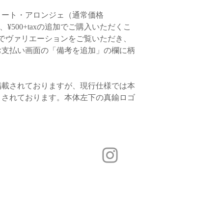
・送料
らかじめご了承くださ
トート・アロンジェ（通常価格
・アウトソール（ぬめ
東京・神奈川・千葉・埼
・銀行振込でお支払い
ついて、
多少のインク
合、¥500+taxの追加でご購入いただくこ
茨城・栃木・群馬・山梨
お客様とメールで連
ます。
でヴァリエーションをご覧いただき、
宮城・福島・愛知・岐阜
品を受け取り後に、速
福井・石川・富山・新潟
お支払い画面の「備考を追加」の欄に柄
消費税・送料をご返金
・バブーシュは左右が
大阪・京都・滋賀・兵
きる限り両足が同じム
青森・岩手・秋田・山形
*返品送料
でおりますが、手仕事
岡山・広島・山口・島根
「商品に不良箇所が
ルムに個体差がござい
掲載されておりますが、現行仕様では本
香川・徳島・愛媛・高知
商品が届いた場合のみ
さ、幅ともに足の形に
福岡・佐賀・大分 77
こされております。本体左下の真鍮ロゴ
長崎・宮崎・鹿児島・熊
。
北海道（札幌市以外） 1
沖縄 メールにてお問
②日本郵政 / レター
受け取り）
https://www.post.japanpo
下記のご注文の場合に
Copyright (C) 2015 semsem All Rights Reserved.
-ポシェタ各種 計2点