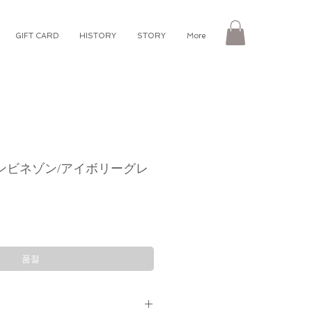
GIFT CARD
HISTORY
STORY
More
ンビネゾン/アイボリーグレ
품절