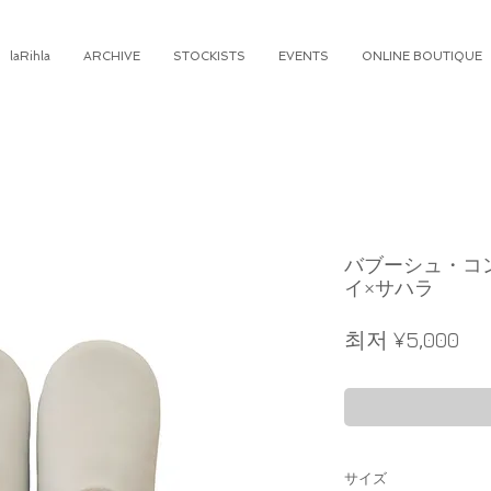
laRihla
ARCHIVE
STOCKISTS
EVENTS
ONLINE BOUTIQUE
バブーシュ・コ
イ×サハラ
할
최저
¥5,000
인
가
サイズ