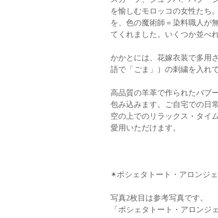
を愉しむモロッコの女性たち
を、色の魔術師＝染料職人が
てくれました。いくつか並べ
かかとには、花嫁衣装で多用
語で「ごま」）の刺繍を入れ
高品質の羊革で作られたバブ
包み込みます。ご自宅での日
空の上でのリラックス・タイ
愛用いただけます。
✴︎ポシェタトート・アロンジェ✴
写真2枚目は参考写真です。
「ポシェタトート・アロンジ