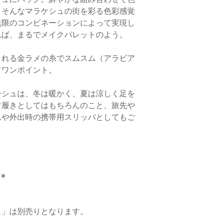
「色ぶれ」
が見受けら
-火曜日以降にご注文
。そんなマラケシュの街を彩る色彩感覚
る許容範囲内）。
合
◆返品・交換商品のお
無限のコンビネーションによって実現し
：翌週の週末に配送
ご返送前に必ず、お
・なめし過程で消える
れば、まるでメイクパレットのよう。
交換理由を必ずお電話
ワ、
ミリ単位の黒点
や
がございませんと、返
す。
ます。商品と付属品（
される金ラメの糸でスムスム（アラビア
〈配送方法〉
らご返送ください。ご
・縫製に関して、「同
てワンポイント。
ように梱包をお願いい
「革を重ねて縫製し、
こちらの商品は、1足
ちらに到着し、確認が
なぎ目）」、また「か
選びいただけます。
ーシュは、冬は暖かく、夏は涼しく足を
を行います。
の糸が他の箇所よりも
なお、ご希望商品が
常履きとしてはもちろんのこと
、旅先や
系・濃いお色目の革色
バブーシュ2足以上や
にお時間をいただく場
象がみられます。
ムや外出時の携帯用スリッパとしてもご
合は①をご指定くださ
◆返品商品の返金につ
・
縫製や成形の段階で
お買いもの合計金額が1
「商品に不良箇所があ
ざいます。その箇所に
ては、適宜こちらで判
品が届いた場合のみ、
化粧塗り」を施すため
いませ。
きます。
ことがございます。
︎
・クレジットカードで
・
1
枚の大きな革には
①福山通運/フクツー
各カード会社からの
みは均等ではありませ
り）
日より前にキャンセル
は
、きめの細やかな部
通常、こちらの配送方
まへは請求されません
す。そのため裁断の塩
ェ」は別売りとなります。
き落とし後に、翌月に
合いにも個性が生じて