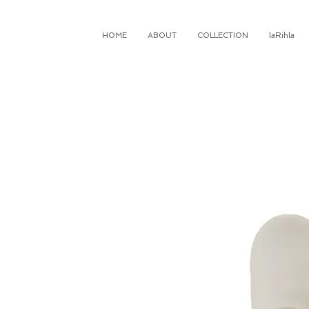
HOME
ABOUT
COLLECTION
laRihla