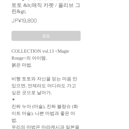
토토 &lt;매직 카펫 / 올리브 그
린&gt;
가
JP¥19,800
격
품절
COLLECTION vol.13 <Magie
Rouge>의 아이템.
붉은 마법.
비행 토토와 자신을 믿는 마음 만
있으면, 언제라도 어디라도 가고
싶은 곳으로 날아가.
✴︎
진짜 누아 (마술), 진짜 블랑슈 (화
이트 마술). 나쁜 마법과 좋은 마
법.
우리의 마법은 마라케시과 일본을