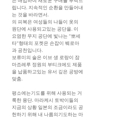
는 매입하여 새로운 구매를 부탁드
립니다. 지속적인 순환을 만들어내
는 것을 바라면서.
의 피복은 여성들의 나들이 옷의
원단에 사용되고있는 공단을. 이
요염한 무지 공단에 빛나는 "뽀세
타"형태의 포켓은 손잡이 붸로아
과 공천입니다.
보류미의 술은 이브 생 로랑이 잠
마죠레루 정원의 부티크에도 제품
을 납품하고있는 유서 깊은 공방에
맞춤.
평소에는기도를 위해 사용되는 거
룩한 융단. 마라케시 토박이들의
지금의 상황 일본의 조금이라도 공
헌하기 위해 내 나름의기도하는 마
음을 담아 붉은 마법을 건 가방을
여러분에게로 전해드립니다.