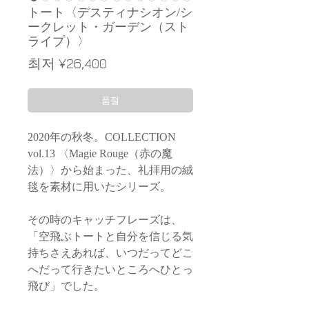
トート〈デスティナシオン/シ
ークレット・ガーデン（スト
ライプ）〉
할
최저
¥26,400
인
가
품절
2020年の秋冬。COLLECTION
vol.13 〈Magie Rouge（赤の魔
法）〉から始まった、礼拝用の絨
毯を素材に用いたシリーズ。
その時のキャッチフレーズは、
「空飛ぶトートと自分を信じる気
持ちさえあれば、いつだってどこ
へだって行きたいところへひとっ
飛び」でした。