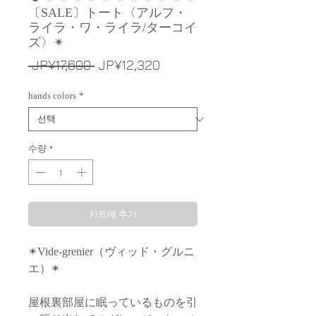
〔SALE〕トート〈アルフ・
ライラ・ワ・ライラ/ターコイ
ズ〉✴︎
일
할
 JP¥17,600 
JP¥12,320
반
인
hands colors
*
가
가
수량
*
카트에 추가
✴︎Vide-grenier（ヴィッド・グルニ
エ）✴︎
屋根裏部屋に眠っているものを引