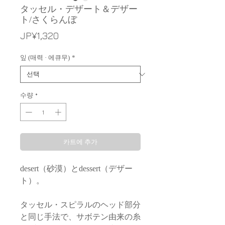
タッセル・デザート＆デザー
ト/さくらんぼ
가
JP¥1,320
격
잎 (매력 · 에큐무)
*
수량
*
카트에 추가
desert（砂漠）とdessert（デザー
ト）。
タッセル・スピラルのヘッド部分
と同じ手法で、サボテン由来の糸