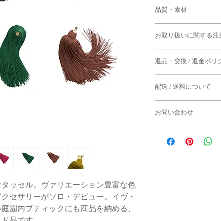
ロープ部分/約1.5c
品質・素材
本体全長 /約18cm
スライダー・マルカ
タッセル本体・飾
お取り扱いに関する注
ッコ）
*本体サイズは目安と
スライダー・マルカ
ございます。
・生産ロットごとに微
ロゴプレート：真
返品・交換 / 返金ポリ
・すべて手作業による
◆返品期限
干の個体差がございま
配送 / 送料について
商品到着後７日以内
部品のサイズや形が予
お客様都合による返品
す。
〈ご案内〉
お問い合わせ
◆下記のケースの場合
・ロゴプレート、引き
・22,000円以上（
ご了承くださいませ。
の性質による避けられ
お問い合わせはメール
とさせていただきます
・到着から7日以上経
鍮の持ち味ですので風
・一度でもご使用にな
モロッコ・マラケシュ
・誠に勝手ながら配送
・商品タグが付いてい
・糸の1本1本が繊細
でご返信にお時間をい
ていただいております
・お客様のもとで破損
の房を引っ張るなどと
ご了承くださいませ。
・セール商品
-火曜日までにご注文
なタッセル。ヴァリエーション豊富な色
[ e-mail ]
合
◆パソコン環境により
アクセサリーがソロ・デビュー。イヴ・
info@semsem-paris-mar
：その週の週末に配
る場合がありますこと
ル庭園内ブティックにも商品を納める、
る返品・交換はお断り
-火曜日以降にご注文
イド品です。