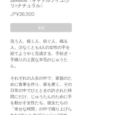
zabouton〈キャトルフイユ/グ
リ×ナチュラル〉
가
JP¥38,500
격
품절
洗う人、梳く人、紡ぐ人、織る
人。少なくとも4人の女性の手を
経てようやく完成する、手紡ぎ・
手織りの上質な羊毛のじゅうた
ん。
それぞれの人生の中で、家族のた
めに食事を作り、家を磨く。その
日常の中でひとときの許された時
間にだけ、じゅうたんのために手
を動かす女性たち。彼女たちの
「幸せな時間」の中で織り上げら