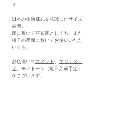
す。
日本の生活様式を意識したサイズ
展開。
床に敷いて座布団としても、また
椅子の座面に敷いてお使いいただ
いても。
お色違いで
コメット
、
マジェステ
ィ
、モノトーン（近日入荷予定）
がございます。
受注によるご注文も随時お受けし
ております。
ミニマムオーダー（色アソート可
能）に関して等、詳しくはメール
にてご説明いたしますので、ご希
望の方は
こちら
までお問い合わせ