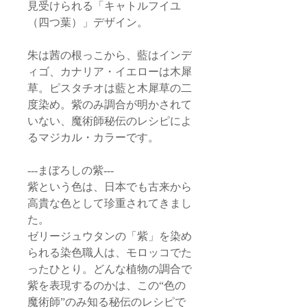
見受けられる「キャトルフイユ
（四つ葉）」デザイン。
朱は茜の根っこから、藍はインデ
ィゴ、カナリア・イエローは木犀
草。ピスタチオは藍と木犀草の二
度染め。紫のみ調合が明かされて
いない、魔術師秘伝のレシピによ
るマジカル・カラーです。
---まぼろしの紫---
紫という色は、日本でも古来から
高貴な色として珍重されてきまし
た。
ゼリージュウタンの「紫」を染め
られる染色職人は、モロッコでた
ったひとり。どんな植物の調合で
紫を表現するのかは、この“色の
魔術師”のみ知る秘伝のレシピで