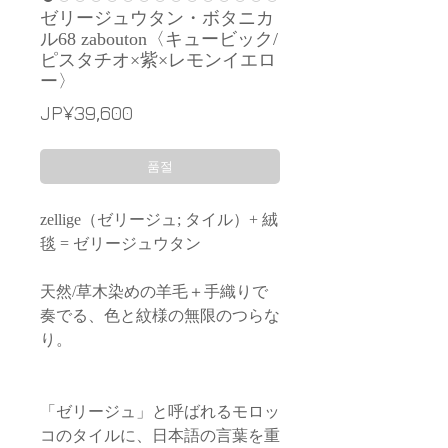
ゼリージュウタン・ボタニカ
ル68 zabouton〈キュービック/
ピスタチオ×紫×レモンイエロ
ー〉
가
JP¥39,600
격
품절
zellige（ゼリージュ; タイル）+ 絨
毯 = ゼリージュウタン
天然/草木染めの羊毛＋手織りで
奏でる、色と紋様の無限のつらな
り。
「ゼリージュ」と呼ばれるモロッ
コのタイルに、日本語の言葉を重