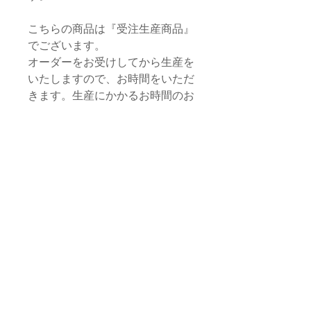
こちらの商品は『受注生産商品』
でございます。
オーダーをお受けしてから生産を
いたしますので、お時間をいただ
きます。生産にかかるお時間のお
目安は1ヶ月ほどですが、その
時々によって多少変わってまいり
ますので、オーダー前に一度ご相
談いただくことをお勧めいたしま
す。
商品ができあがりましたら、マラ
ケシュより航空便にてお届けいた
します。送料は当方にて負担いた
します。
商品に関するご質問・詳細につい