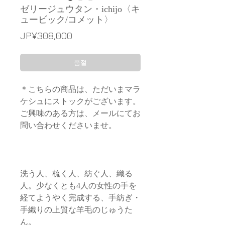
ゼリージュウタン・ichijo〈キ
ュービック/コメット〉
가
JP¥308,000
격
품절
＊こちらの商品は、ただいまマラ
ケシュにストックがございます。
ご興味のある方は、メールにてお
問い合わせくださいませ。
洗う人、梳く人、紡ぐ人、織る
人。少なくとも4人の女性の手を
経てようやく完成する、手紡ぎ・
手織りの上質な羊毛のじゅうた
ん。