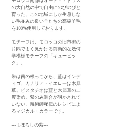
モロッコ南部はオート・アトラス
の大自然の中で自由にのびのびと
育った、この地域にしか生息しな
い毛並みの良い羊たちの高級羊毛
を100%使用しております。
モチーフは、モロッコの旧市街の
片隅でよく見かける前衛的な幾何
学模様モチーフの「キュービッ
ク」。
朱は茜の根っこから、藍はインデ
ィゴ、カナリア・イエローは木犀
草。ピスタチオは藍と木犀草の二
度染め。紫のみ調合が明かされて
いない、魔術師秘伝のレシピによ
るマジカル・カラーです。
---まぼろしの紫---