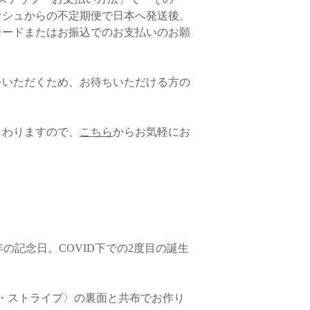
-火曜日以降にご注文
ケシュからの不定期便で日本へ発送後、
合
◆返品・交換商品のお
カードまたはお振込でのお支払いのお願
：翌週の週末に配送
ご返送前に必ず、お
交換理由を必ずお電話
がございませんと、返
ます。商品と付属品（
をいただくため、お待ちいただける方の
〈配送方法〉
らご返送ください。ご
。
ように梱包をお願いい
ちらに到着し、確認が
①ヤマト運輸宅急便
まわりますので、
こちら
からお気軽にお
を行います。
（追跡サービスあり、
なお、ご希望商品が
にお時間をいただく場
通常、こちらの配送方
◆返品商品の返金につ
「商品に不良箇所があ
・送料
品が届いた場合のみ、
きます。
北海道 900円
青森・秋田・岩手 73
m7周年の記念日。COVID下での2度目の誕生
・クレジットカードで
宮城・山形・福島 68
各カード会社からの
東京・茨城・栃木・群
日より前にキャンセル
円
まへは請求されません
・ストライプ〉の裏面と共布でお作り
長野・新潟 680円
き落とし後に、翌月に