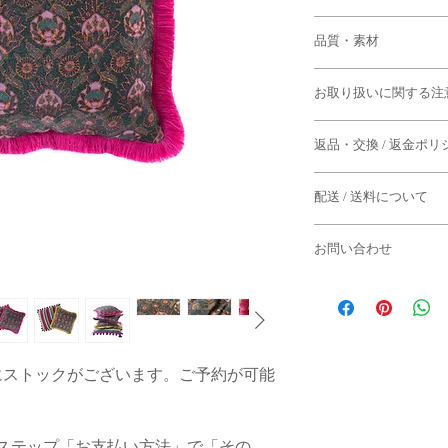
本体
品質・素材
縦/約44cm 横/約44
本体生地：コット
フリンジ
お取り扱いに関する注
フリンジ：コット
長さ 約3cm
飾りボタン：サボ
・すべて手作業による
ッコ）
返品・交換 / 返金ポリ
干の個体差がございま
◆返品期限
・生地によって、柄の
配送 / 送料について
商品到着後７日以内
よる返品は固くお断り
・フリンジや裏面のテ
〈ご案内〉
に微妙な色ぶれがある
お問い合わせ
◆下記のケースの場合
また、旧仕様での生
・22,000円以上（
ご了承くださいませ。
ない場合がございます
お問い合わせはメール
とさせていただきます
・到着から7日以上経
・一度でもご使用にな
・やむを得えない理由
モロッコ・マラケシュ
・誠に勝手ながら配送
・商品タグが付いてい
の色を変更することが
でご返信にお時間をい
ていただいております
・お客様のもとで破損
ご了承くださいませ。
・セール商品
にストックがございます。ご予約が可能
・生地については、シ
-火曜日までにご注文
物を使用しております
[ e-mail ]
合
◆パソコン環境により
の風合いを保つために
info@semsem-paris-mar
：その週の週末に配
る場合がありますこと
してください。陰干し
ステップ「お支払い方法」で「その
る返品・交換はお断り