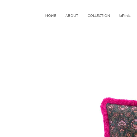
HOME
ABOUT
COLLECTION
laRihla