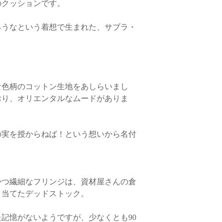
富山・石川・福井 68
のクッションです。
らかじめご了承くださ
静岡・愛知・岐阜・三重
京都・滋賀・奈良・和
・銀行振込でお支払い
ろうなという着想で生まれた、サブラ・
岡山・広島・山口・鳥取
お客様とメールで連
香川・徳島・高知・愛媛
品を受け取り後に、速
福岡・佐賀・長崎・熊
消費税・送料をご返金
沖縄 900円
*返品送料
「商品に不良箇所が
な色柄のコットン生地をあしらいまし
②日本郵政 / レター
商品が届いた場合のみ
（追跡サービスあり、
おり、オリエンタルなムードがありま
下記のご注文の場合に
-ポシェタ、クッション
の実を授からねば！という想いから名付
-ポシェタトートのみ 
-タッセル・スピラルの
・送料
かつ繊細なフリンジは、資材屋さんの倉
全国一律520円
り当てたデッドストック。
記憶がないようですが、少なくとも90
※配送方法の選択にご