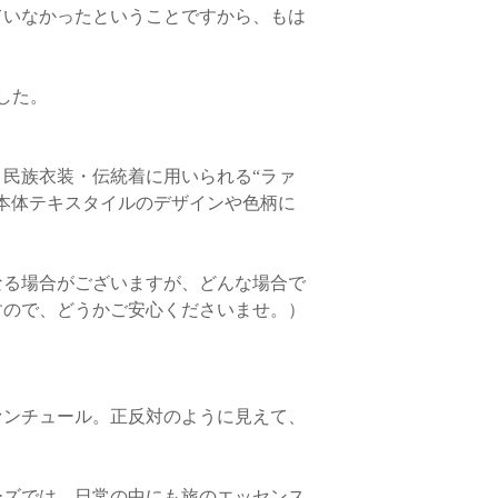
にてお問い合わせくだ
ていなかったということですから、もは
。
した。
〈その他〉
・お客様の元にご注文
につきましては当サイ
民族衣装・伝統着に用いられる“ラァ
社にお問い合わせくだ
本体テキスタイルのデザインや色柄に
・当サイトでの商品ご
に限らせていただきま
お届けできる場合もご
なる場合がございますが、どんな場合で
メールにてお問い合わ
（送料のお目安は2,00
すので、どうかご安心くださいませ。）
ご不明点がございまし
わせください。
ァンチュール。正反対のように見えて、
ーズでは、日常の中にも旅のエッセンス